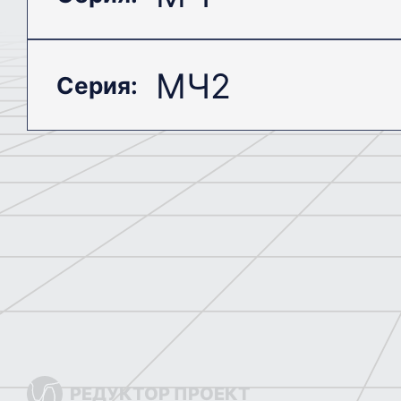
Специальные редукторы
МЧ2
Серия:
Планетарные мотор-редукторы
25
Циклоидальные мотор-редукторы
Коническо-цилиндрические мотор-редук
NMRV-030 (m)
NMRV-
Цилиндрические мотор-редукторы
МЧ-40 (МРЧ-40)
МЧ-63
МЧ(MCH)-320
РЕДУКТОР ПРОЕКТ