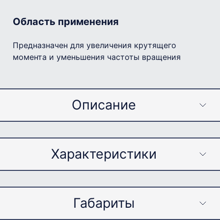
Область применения
Предназначен для увеличения крутящего
момента и уменьшения частоты вращения
Описание
Назначение:
Характеристики
Используется в механизмах подъёма
металлургического оборудования.
Габариты
Параметр
Значение
Режим работы реверсивный