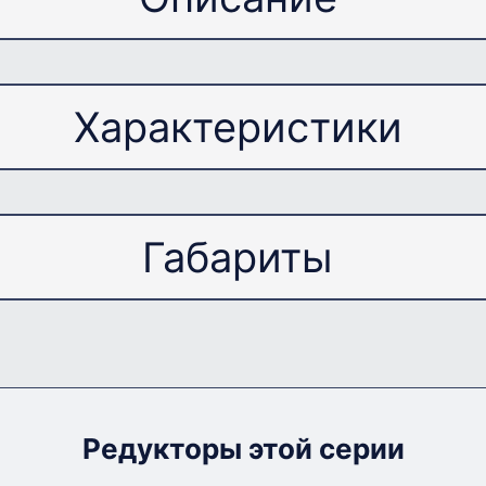
Назначение:
Характеристики
ллургического оборудования.
Габариты
Цилиндрический
Габариты редуктора
Трехступенчатый
Параллельное
Редукторы этой серии
40.6