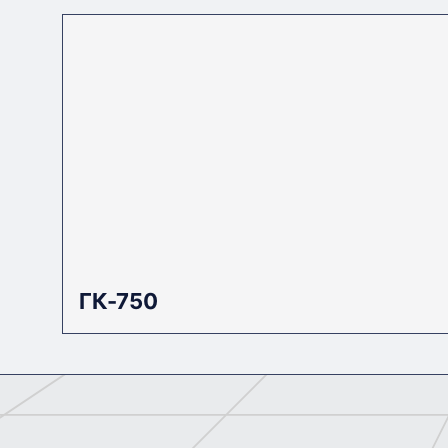
Крутящий момент Н*м
Суммарное межосевое расстояние, мм
Варианты сборки
Масса, кг
ГК-750