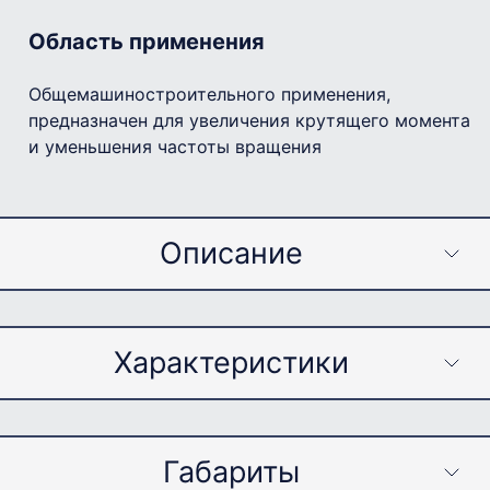
Область применения
Общемашиностроительного применения,
предназначен для увеличения крутящего момента
и уменьшения частоты вращения
Описание
Условия применения
Характеристики
редуктора
Нагрузка постоянная и переменная, одного
Габариты
Параметр
Значение
направления и реверсивная;