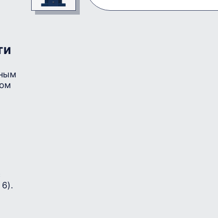
ти
ьным
ном
с
6).