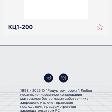
ТЭЦ (например, в углеразмольных шаровых
расстояние, мм
мельницах типа МВС, ВСМ, МШС-100).
Варианты сборки
41; 42; 43
КЦ1-200
Масса, кг
Пример обозначения
3150
редуктора при заказе
Примечания
КЦТ – 500 – 18.97 – 41 ЦЦ У2
КЦТ – тип редуктора
500 – межосевое расстояние
18.97 – номинальное передаточное число
1998 - 2026 © "Редуктор-проект". Любое
несанкционированное копирование
материалов без согласия собственника
41 – вариант сборки
запрещено и влечет правовые
последствия, предусмотренные
законодательством РФ