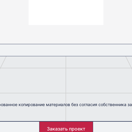
7
Примечания
;
ия размещения редуктора по ГОСТ 15150-69.
рованное копирование материалов без согласия собственника з
Ф
Заказать проект