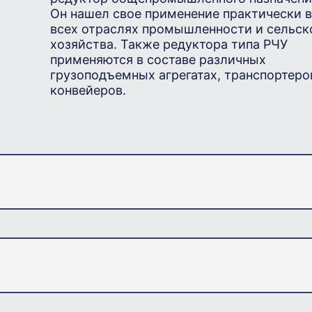
Он нашел свое применение практически 
всех отраслях промышленности и сельск
хозяйства. Также редуктора типа РЧУ
применяются в составе различных
грузоподъемных агрегатах, транспортеро
конвейеров.
На сегодняшний день данный тип червячно
предложить современный аналог -
червяч