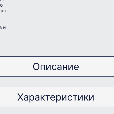
во
ого
в и
Описание
Примечание
Характеристики
го редуктора устарел и является не актуальным, 
ный одноступенчатый редуктор NRV-040 или чер