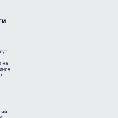
ти
,
гут
ю на
ения
в
тый
я.