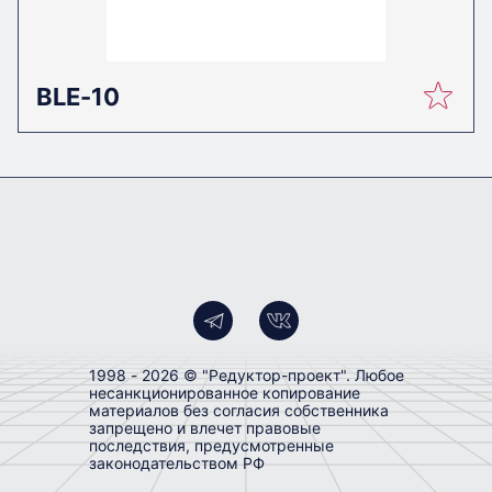
Примечания
BLE-10
Пример обозначения
редуктора при заказе
BLE-85– 11 – G310- Ц - У2
где, BLE - тип редуктора;
85 - типоразмер редуктора;
11 - передаточное отношение;
1998 - 2026 © "Редуктор-проект". Любое
несанкционированное копирование
материалов без согласия собственника
G310 - конструктивное исполнение по
запрещено и влечет правовые
способу монтажа;
последствия, предусмотренные
законодательством РФ
Ц – вариант исполнения конца выходного