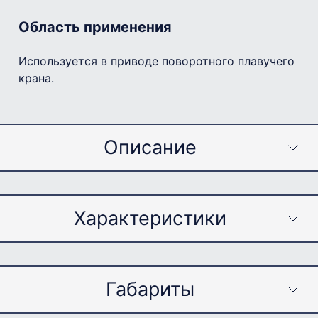
Область применения
Используется в приводе поворотного плавучего
крана.
Описание
Примечание
Характеристики
Редуктор по стандарту TGL-
21811 использовался в приводе сварочного
инвентора. Одна из особенностей – хороший
Габариты
Параметр
Значение
баланс геометрических размеров и
передаваемой мощности.