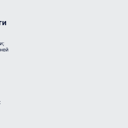
ти
и;
ней
х