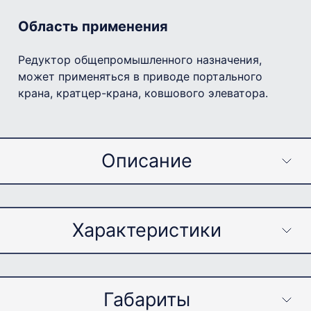
Область применения
Редуктор общепромышленного назначения,
может применяться в приводе портального
крана, кратцер-крана, ковшового элеватора.
Описание
Примечание
Характеристики
Редуктор обладает самой большой
передаваемой мощностью в
представленной линейке. Отличается
Габариты
Параметр
Значение
наибольшими в линейке типоразмерами,