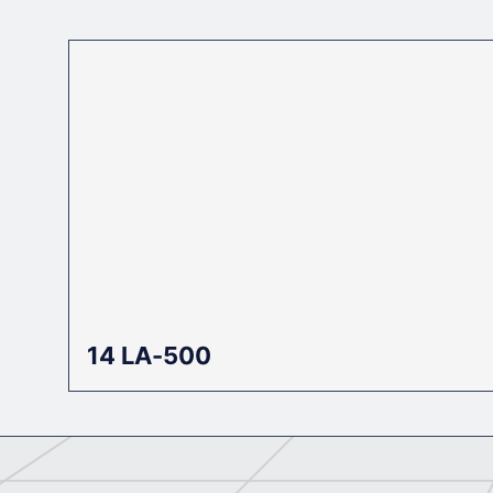
Установлена система принудительной пода
Передаточное отношение
Корпус редуктора покрыт двухкомпонентн
содержащей противокоррозионные пигме
Крутящий момент Н*м
Суммарное межосевое расстояние, мм
КПД, отн.ед.
Масса, кг
14 LA-500