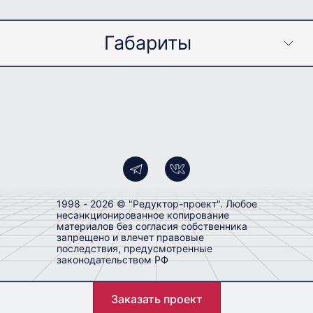
Габариты
Параметр
Значение
Тип передачи редуктора
Цилиндрический
Количество ступеней
Трехступенчатый
передачи
Расположение осей
Параллельное
1998 - 2026 © "Редуктор-проект". Любое
Крутящий момент Н*м
560
несанкционированное копирование
материалов без согласия собственника
запрещено и влечет правовые
Суммарное межосевое
последствия, предусмотренные
700
расстояние, мм
законодательством РФ
КПД, отн.ед.
0.97
Заказать проект