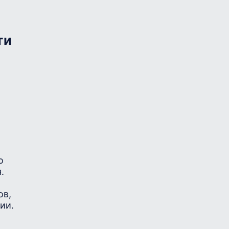
ти
о
.
ов,
ии.