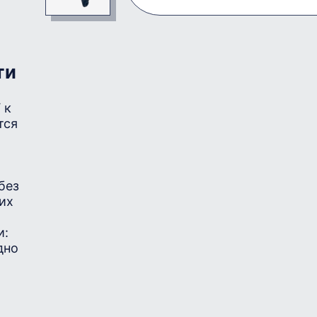
ти
 к
тся
без
их
и:
дно