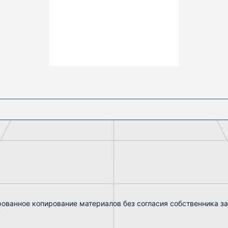
6.2
Примечания
вигатель
ла
рованное копирование материалов без согласия собственника з
Ф