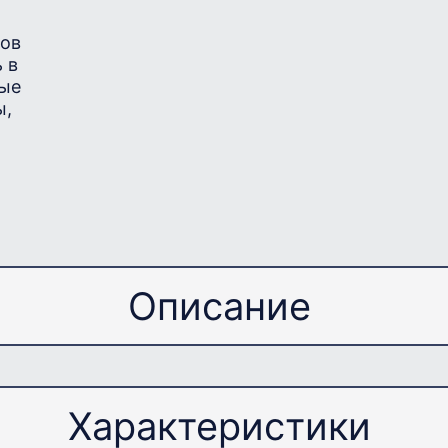
ров
 в
ные
ы,
Описание
Примечание
Характеристики