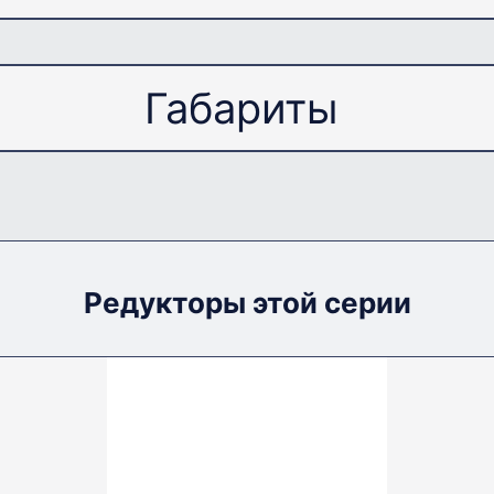
печивать передаточные отношения (i) от 7,5 до 
ом синхронная частота вращения (n1) электродвига
я электродвигателями изготовленными по Евроста
Корпус червячного редуктора NMRV-063 изготавл
Габариты
давлением, что придает ему прочность и гермети
кой, а венец червячного колеса из специального 
Червячный
ра NMRV-063 есть возможность использования ег
Редуктор червячный NMRV-063 предназначен для 
Одноступенчатый
рам нашими специалистами разработан удобный 
Перекрестное
Редукторы этой серии
15; 25; 100; 10; 20; 40; 5
обозначения редуктора пр
199.2
63