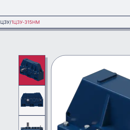
1Ц3У
1Ц3У-315НМ